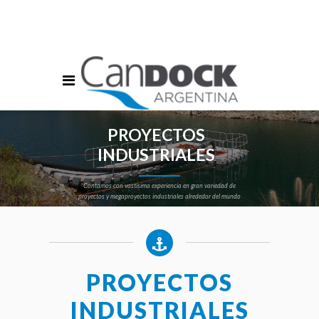
info@candockargentina.com.ar
Ventas: +54 11 7609-1658
Acceso Clientes
PROYECTOS
INDUSTRIALES
Contamos con vastísima experiencia en gran variedad de
proyectos y megaproyectos industriales alrededor del mundo
PROYECTOS
INDUSTRIALES