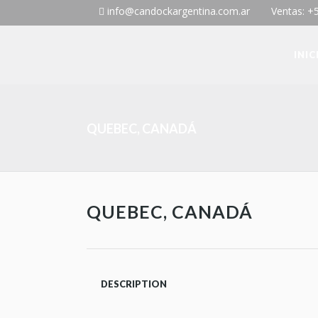
info@candockargentina.com.ar
Ventas: +
INIC
QUEBEC, CANADÁ
QUEBEC, CANADÁ
DESCRIPTION