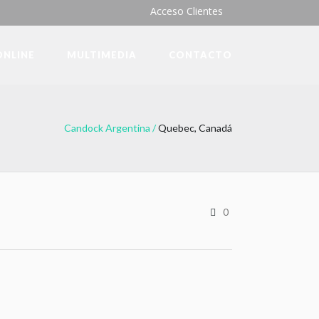
Acceso Clientes
ONLINE
MULTIMEDIA
CONTACTO
Candock Argentina
/
Quebec, Canadá
0