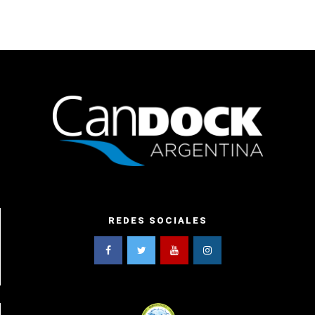
REDES SOCIALES