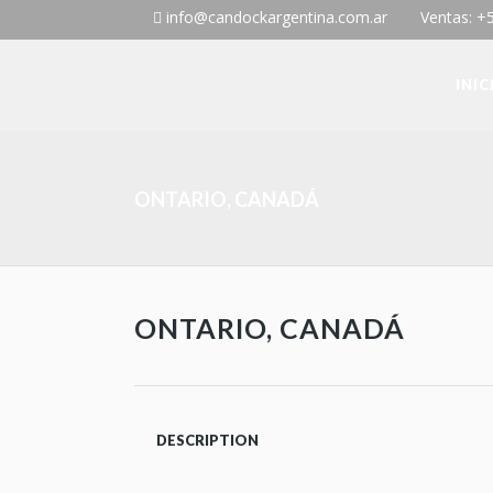
info@candockargentina.com.ar
Ventas: +
INIC
ONTARIO, CANADÁ
ONTARIO, CANADÁ
DESCRIPTION